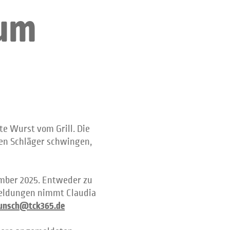
zum
ote Wurst vom Grill. Die
en Schläger schwingen,
ember 2025. Entweder zu
ldungen nimmt Claudia
runsch@tck365.de