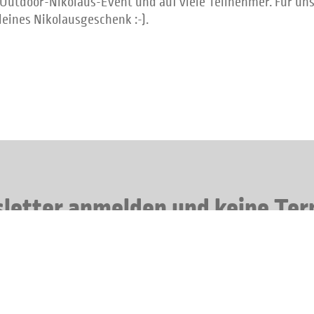
 Outdoor-Nikolaus-Event und auf viele Teilnehmer. Für u
leines Nikolausgeschenk :-).
etter anmelden und keine Te
verpassen: