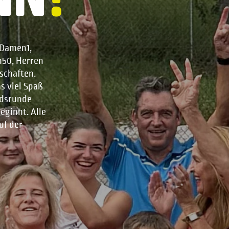
 Damen1,
erren
schaften.
s viel Spaß
ndsrunde
eginnt. Alle
uf der