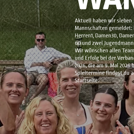
Aktuell haben wir sieben
Mannschaften gemeldet:
Herren1, Damen30, Damen50, H
60 und zwei Jugendmann
Wir wünschen allen Team
und Erfolg bei der Verba
2026, die am 9. Mai 2026 b
Spieltermine findest du a
Startseite.