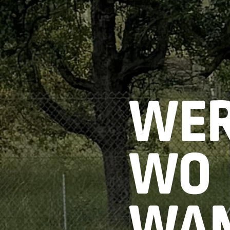
WE
WO
WA