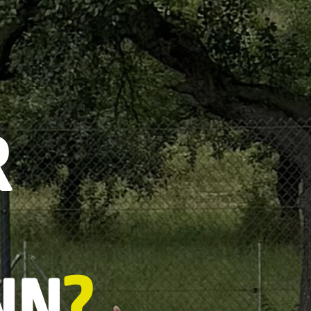
R
NN
?